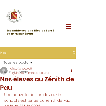
Ensemble scolaire Nicolas Barré
Saint-Maur à Pau
Post
Tous les posts
directionecole0
Tous les posts
14 juin 2024
1 min de lecture
Nos élèves au Zénith de
Dernières actus
Pau
Une nouvelle édition de Jazz in 
school s'est tenue au zénith de Pau 