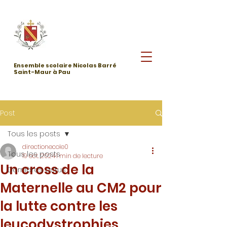
Ensemble scolaire Nicolas Barré
Saint-Maur à Pau
Post
Tous les posts
directionecole0
Tous les posts
19 oct. 2024
1 min de lecture
Un cross de la
Dernières actus
Maternelle au CM2 pour
la lutte contre les
leucodystrophies