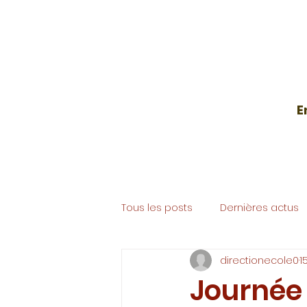
E
Accueil
École
Collège
Tous les posts
Dernières actus
directionecole0
1
Journée