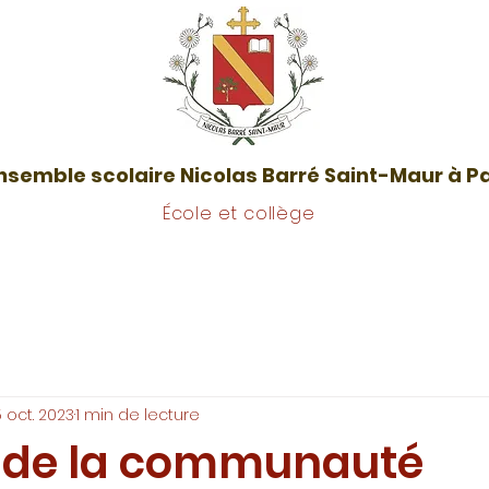
nsemble scolaire Nicolas Barré Saint-Maur à P
École et collège
La vie des classes
Restauration
Inscriptions / Co
5 oct. 2023
1 min de lecture
 de la communauté