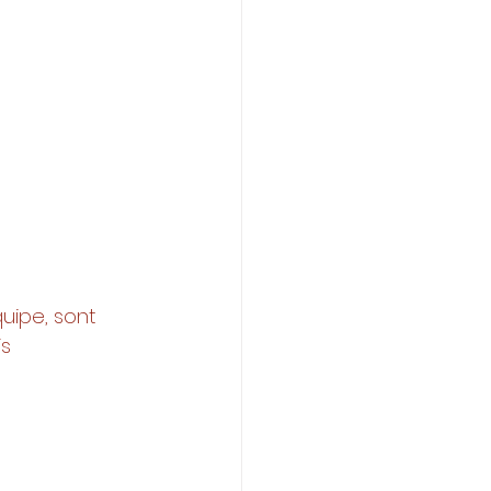
uipe, sont 
s 