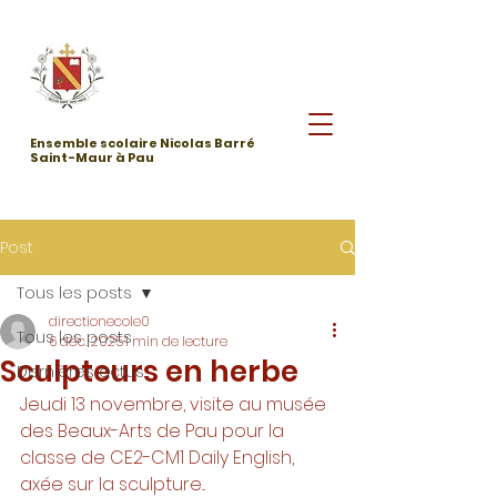
Ensemble scolaire Nicolas Barré
Saint-Maur à Pau
Post
Tous les posts
directionecole0
Tous les posts
6 déc. 2025
1 min de lecture
Sculpteurs en herbe
Dernières actus
Jeudi 13 novembre, visite au musée 
des Beaux-Arts de Pau pour la 
classe de CE2-CM1 Daily English, 
axée sur la sculpture...