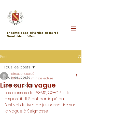
Ensemble scolaire Nicolas Barré
Saint-Maur à Pau
Post
Tous les posts
directionecole0
Tous les posts
26 juin 2024
1 min de lecture
Lire sur la vague
Dernières actus
Les classes de PS-MS, GS-CP et le 
dispositif ULIS ont participé au 
festival du livre de jeunesse Lire sur 
la vague à Seignosse. 