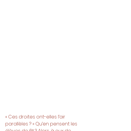
« Ces droites ont-elles l’air 
parallèles ? » Qu’en pensent les 
élèves de 6° ? Alors, à eux de 