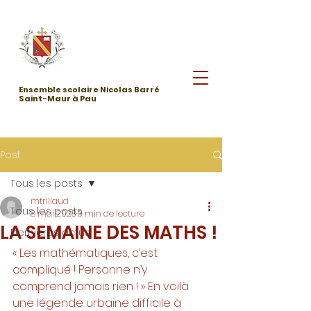
Ensemble scolaire Nicolas Barré
Saint-Maur à Pau
Post
Tous les posts
mtrillaud
Tous les posts
8 mai 2023
3 min de lecture
LA SEMAINE DES MATHS !
Dernières actus
« Les mathématiques, c’est 
compliqué ! Personne n’y 
comprend jamais rien ! » En voilà 
une légende urbaine difficile à 