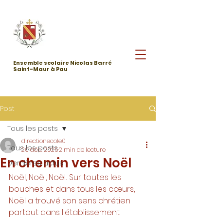
Ensemble scolaire Nicolas Barré
Saint-Maur à Pau
Post
Tous les posts
directionecole0
Tous les posts
20 déc. 2025
2 min de lecture
En chemin vers Noël
Dernières actus
Noël, Noël, Noël... Sur toutes les 
bouches et dans tous les cœurs, 
Noël a trouvé son sens chrétien 
partout dans l'établissement. 