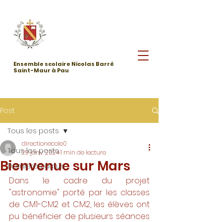
Ensemble scolaire Nicolas Barré
Saint-Maur à Pau
Post
Tous les posts
directionecole0
Tous les posts
29 janv. 2024
1 min de lecture
Bienvenue sur Mars
Dernières actus
Dans le cadre du projet 
"astronomie" porté par les classes 
de CM1-CM2 et CM2, les élèves ont 
pu bénéficier de plusieurs séances 