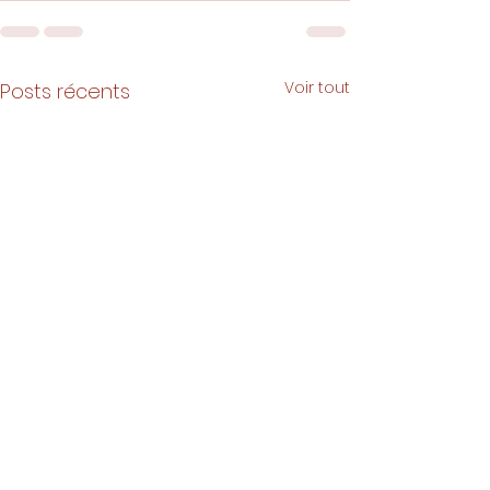
Voir tout
Posts récents
Rentrée 2026 à l'école
Rentrée 2026 