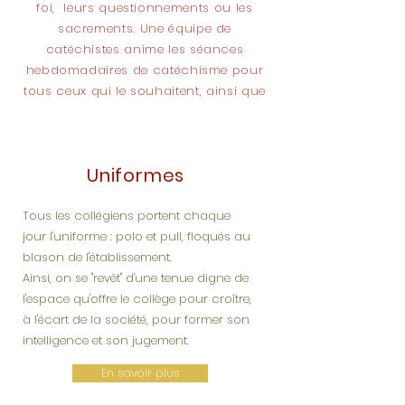
foi, leurs questionnements ou les
sacrements. Une équipe de
catéchistes anime les séances
hebdomadaires de catéchisme pour
tous ceux qui le souhaitent, ainsi que
des projets divers tout au long de
l'année liturgique (
pèlerinage
à
Lourdes, préparation des Messes,
Uniformes
préparation de Noël etc...).
Tous les collégiens portent chaque
jour l'uniforme : polo et pull, floqués au
blason de l'établissement.
Ainsi, on se "revêt" d'une tenue digne de
l'espace qu'offre le collège pour croître,
à l'écart de la société, pour former son
intelligence et son jugement.
En savoir plus
En savoir plus