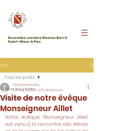
Ensemble scolaire Nicolas Barré
Saint-Maur à Pau
Post
Tous les posts
directionecole0
Tous les posts
26 nov. 2023
2 min de lecture
Visite de notre évêque
Dernières actus
Monseigneur Aillet
Notre évêque, Monseigneur Aillet, 
est venu à la rencontre des élèves 