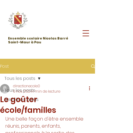
Ensemble scolaire Nicolas Barré
Saint-Maur à Pau
Post
Tous les posts
directionecole0
Tous les posts
5 nov. 2024
1 min de lecture
Le goûter
Dernières actus
école/familles
Une belle façon d'être ensemble 
réunis, parents, enfants, 