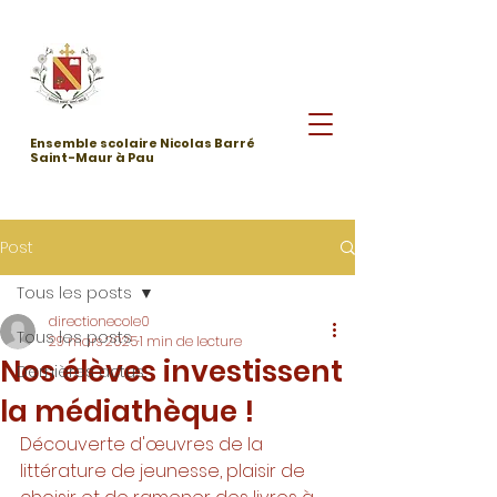
Ensemble scolaire Nicolas Barré
Saint-Maur à Pau
Post
Tous les posts
directionecole0
Tous les posts
29 mars 2025
1 min de lecture
Nos élèves investissent
Dernières actus
la médiathèque !
Découverte d'œuvres de la 
littérature de jeunesse, plaisir de 