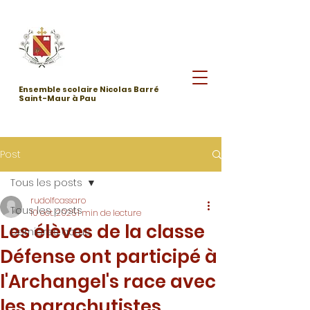
Ensemble scolaire Nicolas Barré
Saint-Maur à Pau
Post
Tous les posts
rudolfcassaro
Tous les posts
10 oct. 2025
1 min de lecture
Les élèves de la classe
Dernières actus
Défense ont participé à
l'Archangel's race avec
les parachutistes