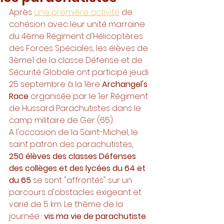
Après 
une première activité
 de 
cohésion avec leur unité marraine 
du 4ème Régiment d'Hélicoptères 
des Forces Spéciales, les élèves de 
3ème1 de la classe Défense et de 
Sécurité Globale ont participé jeudi 
25 septembre à la 1ère 
Archangel's 
Race
 organisée par le 1er Régiment 
de Hussard Parachutistes dans le 
camp militaire de Ger (65).
A l'occasion de la Saint-Michel, le 
saint patron des parachutistes, 
250 élèves des classes Défenses 
des collèges et des lycées du 64 et 
du 65
 se sont "affrontés" sur un 
parcours d'obstacles exigeant et 
varié de 5 km. Le thème de la 
journée : 
vis ma vie de parachutiste
. 