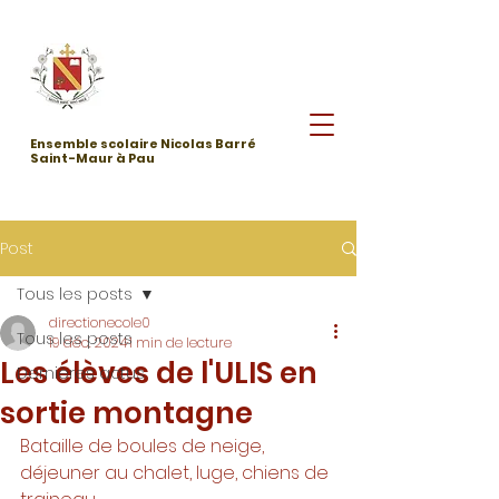
Ensemble scolaire Nicolas Barré
Saint-Maur à Pau
Post
Tous les posts
directionecole0
Tous les posts
19 déc. 2024
1 min de lecture
Les élèves de l'ULIS en
Dernières actus
sortie montagne
Bataille de boules de neige, 
déjeuner au chalet, luge, chiens de 