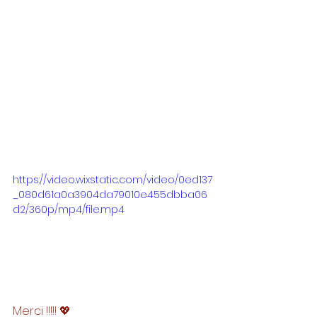
https://video.wixstatic.com/video/0ed137
_080d61a0a3904da79010e455dbba06
d2/360p/mp4/file.mp4
Merci !!!!! 💖