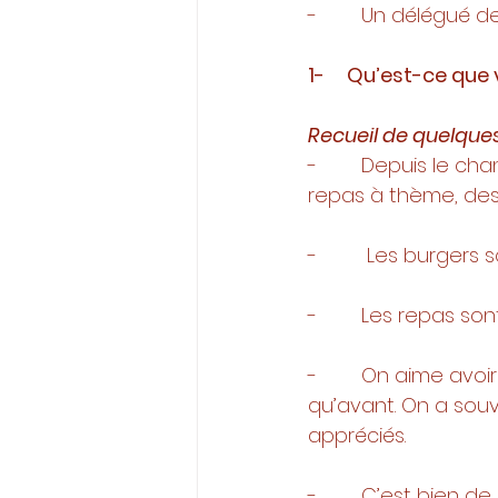
-        Un délégué
1-     Qu’est-ce que
Recueil de quelques
-        Depuis le c
repas à thème, des 
-         Les burgers 
-        Les repas so
-        On aime avoi
qu’avant. On a souv
appréciés. 
-        C’est bien 