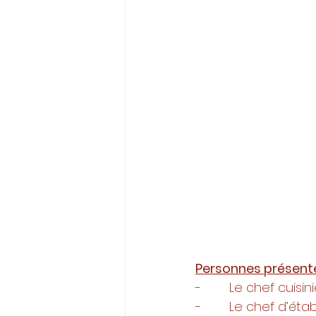
Personnes présente
-        Le chef cuisin
-        Le chef d’ét