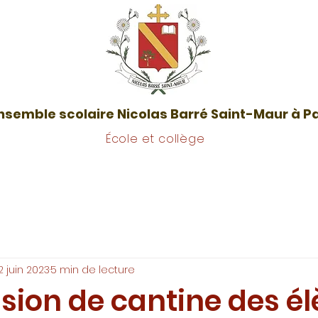
nsemble scolaire Nicolas Barré Saint-Maur à P
École et collège
La vie des classes
Restauration
Inscriptions / Co
2 juin 2023
5 min de lecture
ion de cantine des él