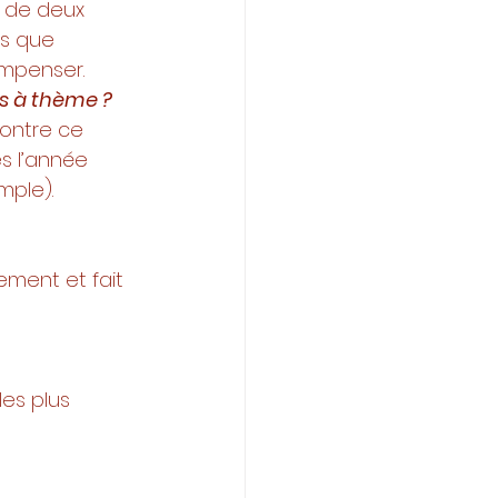
s de deux 
is que 
ompenser. 
as à thème ? 
contre ce 
s l’année 
mple). 
ement et fait 
les plus 