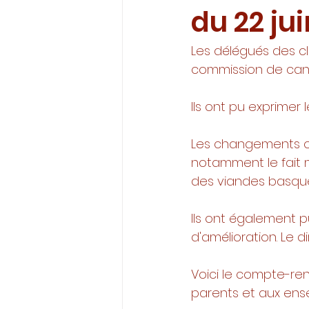
du 22 ju
Les délégués des c
commission de cantin
Ils ont pu exprimer l
Les changements op
notamment le fait ma
des viandes basques
Ils ont également 
d'amélioration. Le 
Voici le compte-re
parents et aux ense