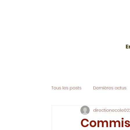
E
Accueil
École
Collège
Tous les posts
Dernières actus
directionecole0
2
Commiss