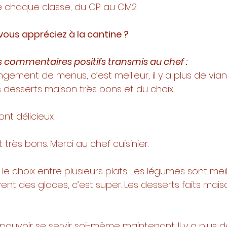
 de chaque classe, du CP au CM2
 vous appréciez à la cantine ? 
 commentaires positifs transmis au chef : 
hangement de menus, c’est meilleur, il y a plus de via
desserts maison très bons et du choix. 
sont délicieux. 
nt très bons. Merci au chef cuisinier. 
r le choix entre plusieurs plats. Les légumes sont meil
ent des glaces, c’est super. Les desserts faits mais
de pouvoir se servir soi-même maintenant. Il y a plus d