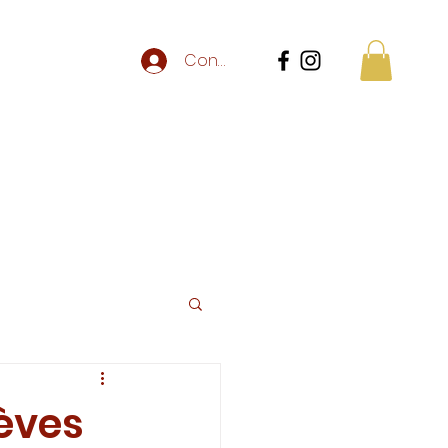
Connexion
au
ntact
Centre de loisirs
Plus
èves