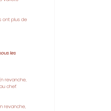
s ont plus de 
ous les 
 En revanche, 
au chef. 
En revanche, 