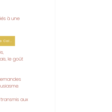
iés à une 
ire. 
Commande Calculatrice
s, 
is, le goût 
 demandes 
ousiasme. 
transmis aux 