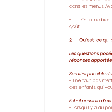
dans les menus. Avoi
-        On aime bie
goût. 
2-     Qu’est-ce qui
Les questions posée
réponses apportées 
Serait-il possible de
- Il ne faut pas met
des enfants qui vou
Est- il possible d’a
- Lorsqu’il y a du p