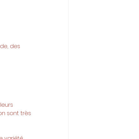
nde, des 
leurs 
on sont très 
e variété 