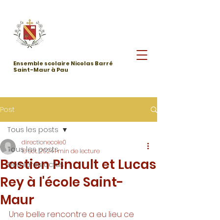
Ensemble scolaire Nicolas Barré
Saint-Maur à Pau
Post
Tous les posts
directionecole0
Tous les posts
18 oct. 2024
1 min de lecture
Bastien Pinault et Lucas
Dernières actus
Rey à l'école Saint-
Maur
Une belle rencontre a eu lieu ce 